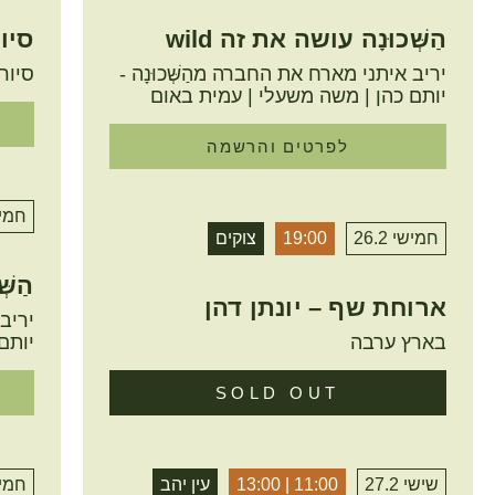
הַשְּׁכוּנָה עושה את זה wild
סיו
יריב איתני מארח את החברה מהַשְּׁכוּנָה -
סיור
יותם כהן | משה משעלי | עמית באום
לפרטים והרשמה
חמישי 
חמישי 26.2
19:00
צוקים
הַשּׁ
ארוחת שף – יונתן דהן
יריב 
בארץ ערבה
יותם
SOLD OUT
שישי 27.2
11:00 | 13:00
עין יהב
חמישי 