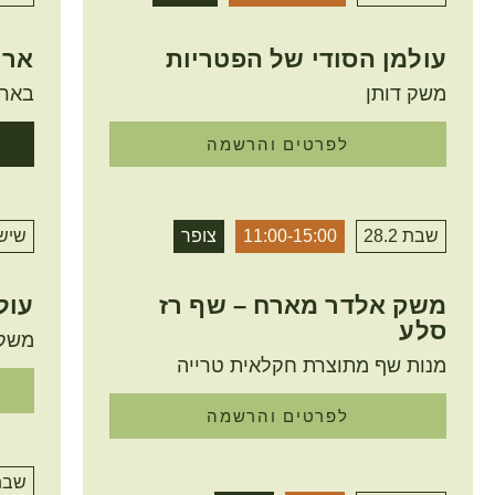
עולמן הסודי של הפטריות
ארו
משק דותן
בארץ
לפרטים והרשמה
שבת 28.2
11:00-15:00
צופר
שישי 2
משק אלדר מארח – שף רז
עול
סלע
משק 
מנות שף מתוצרת חקלאית טרייה
לפרטים והרשמה
שבת .2