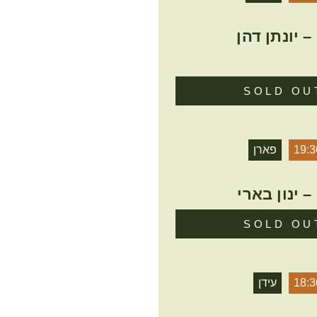
 יונתן דהן
SOLD OU
19:3
פארן
 ינון בארי
SOLD OU
18:3
עידן