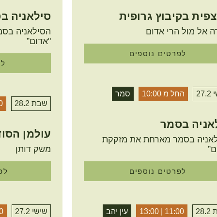
פית בקיבוץ גרופית
סילאניה ב
רה אל מול הרי אדום
הסילאניה בסמ
"אדום”
לפרטים נוספים
לפ
27.
החל מ 10:00
סמר
שבת 28.2
:00
אניה בסמר
עולמן הסוד
אניה בסמר מארחת את מזקקת
ם”
משק דותן
לפרטים נוספים
לפ
28
11:00 | 13:00
עין יהב
שישי 27.2
0