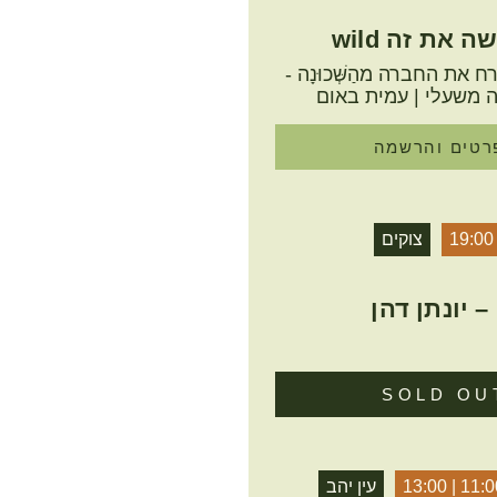
ושה את זה wild
 את החברה מהַשְּׁכוּנָה -
ה משעלי | עמית באום
רטים והרשמה
19:00
צוקים
 יונתן דהן
SOLD OU
11:00 | 13
עין יהב