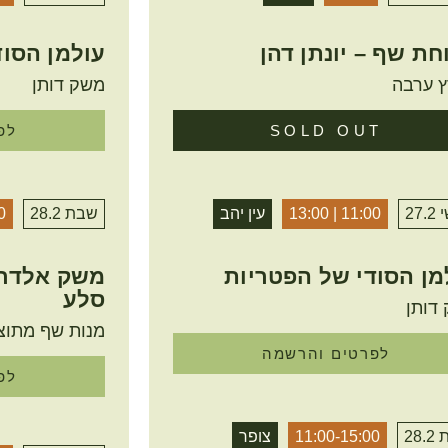
חת שף – יונתן דהן
עולמן הסוד
 ערבה
משק דותן
SOLD OUT
לפ
27.
11:00 | 13:00
עין יהב
שבת 28.2
0
מן הסודי של הפטריות
משק אלדר 
סלע
דותן
מנות שף מתוצ
לפרטים והרשמה
לפ
28
11:00-15:00
צופר