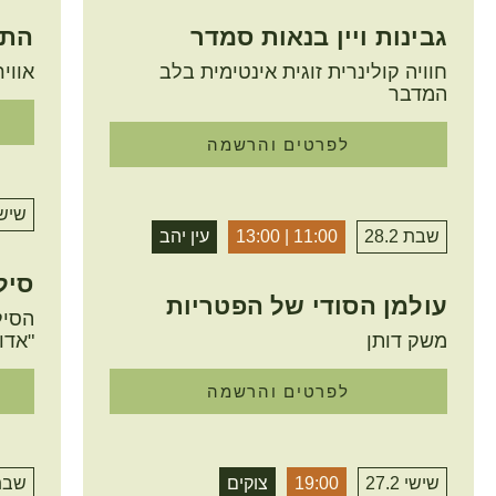
גבינות ויין בנאות סמדר
התצ
חוויה קולינרית זוגית אינטימית בלב
אווי
המדבר
לפרטים והרשמה
שישי 2
שבת 28.2
11:00 | 13:00
עין יהב
סיל
עולמן הסודי של הפטריות
הסיל
משק דותן
"אדו
לפרטים והרשמה
שישי 27.2
19:00
צוקים
שבת .2