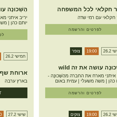
ר חקלאי לכל המשפחה
הַשְּׁכוּנָה ע
 חקלאי עם רמי שדה
יריב איתני מארח
יותם כהן | מש
לפרטים והרשמה
לפ
26.2
19:00
צופר
חמישי 26.2
ְכוּנָה עושה את זה wild
ארוחת שף –
איתני מארח את החברה מהַשְּׁכוּנָה -
 כהן | משה משעלי | עמית באום
בארץ ערבה
לפרטים והרשמה
T
26.2
19:00
צוקים
שישי 27.2
:00