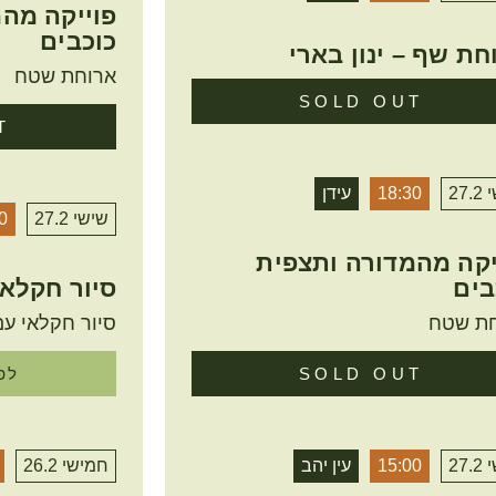
פוייקה מה
כוכבים
חת שף – ינון בארי
ארוחת שטח
SOLD OUT
T
27.
18:30
עידן
שישי 27.2
0
יקה מהמדורה ותצפית
בים
סיור חקלא
ת שטח
סיור חקלאי עם
SOLD OUT
לפ
27.
15:00
עין יהב
חמישי 26.2