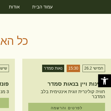
עמוד הבית
אודות
כל האי
חמישי 26.2
15:30
נאות סמדר
שישי 7.2
פתח סרגל נגישות
גבינות ויין בנאות סמדר
פונד
חוויה קולינרית זוגית אינטימית בלב
3 מנות ספיישל מהחממה לצלחת
המדבר
לפרטים והרשמה